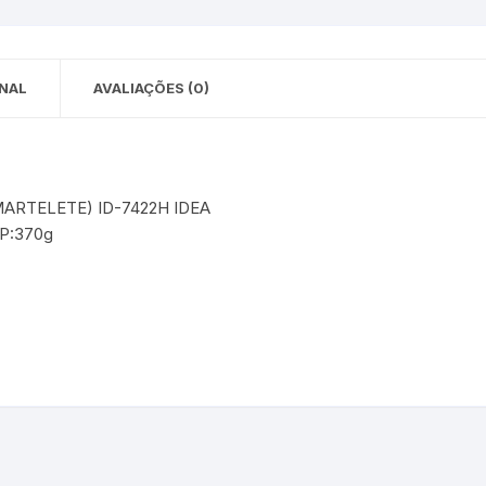
 para Bebês e
cios
Pequenas
 e Embalagens
NAL
AVALIAÇÕES (0)
e Adesivos
MARTELETE) ID-7422H IDEA
 P:370g