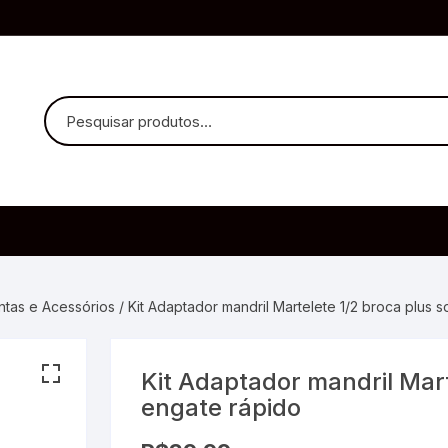
uvido Headphones
e Microfone
entas e Acessórios
/ Kit Adaptador mandril Martelete 1/2 broca plus 
Kit Adaptador mandril Mart
ia
engate rápido