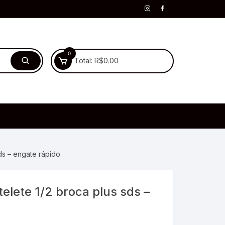
0
Total:
R$
0.00
sds – engate rápido
elete 1/2 broca plus sds –