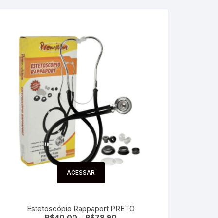
ACESSAR
Estetoscópio Rappaport PRETO
R$
40.00
–
R$
78.90