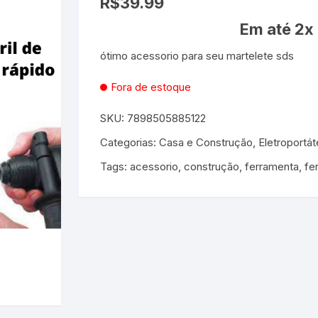
R$
39.99
Em até 2x
es e Fontes
ótimo acessorio para seu martelete sds
, Utilidades e
s
s
ta – Boneca etc
Fora de estoque
SKU:
7898505885122
lúcia
 Jogos ao Ar Livre
Categorias:
Casa e Construção
,
Eletroportá
 para Bebês e
itness
áteis, Ferramentas e
Tags:
acessorio
,
construção
,
ferramenta
,
fe
Pequenas
s
e Brinquedo
e Utilidades
Molduras para Fotos e
Decoração de Parede
 coleções
 E FIXAÇÃO
mas de Brinquedo
essórios para pintura
a festa
 Educacionais
Hidráulica
e Adesivos