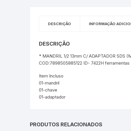
Sex Shop
Brinquedos
Limpeza
Artes e Ofí
Crianças 
Remédio
Segurança
Presentes
DESCRIÇÃO
INFORMAÇÃO ADICIO
SJC
Etiquetas 
DESCRIÇÃO
chaveiro
* MANDRIL 1/2 13mm C/ ADAPTADOR SDS (
COD:7898505885122 ID- 7422H ferramentas
Item Incluso
01-mandril
01-chave
01-adaptador
PRODUTOS RELACIONADOS