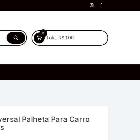
0
Total:
R$
0.00
versal Palheta Para Carro
as