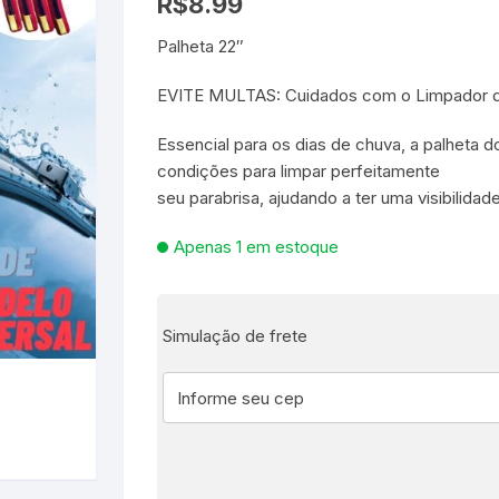
R$
8.99
Palheta 22″
es e Fontes
EVITE MULTAS: Cuidados com o Limpador d
, Utilidades e
s
s
ta – Boneca etc
Essencial para os dias de chuva, a palheta
condições para limpar perfeitamente
lúcia
 Jogos ao Ar Livre
seu parabrisa, ajudando a ter uma visibilida
 para Bebês e
itness
áteis, Ferramentas e
Apenas 1 em estoque
Pequenas
s
e Brinquedo
e Utilidades
Molduras para Fotos e
Simulação de frete
Decoração de Parede
 coleções
 E FIXAÇÃO
mas de Brinquedo
essórios para pintura
a festa
 Educacionais
Hidráulica
e Adesivos