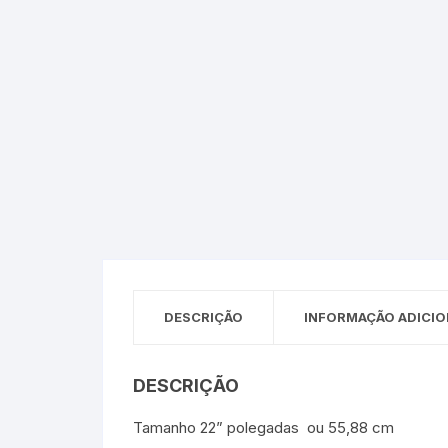
Sex Shop
Brinquedos
Limpeza
Artes e Ofí
Crianças 
Remédio
Segurança
Presentes
SJC
Etiquetas 
chaveiro
DESCRIÇÃO
INFORMAÇÃO ADICIO
DESCRIÇÃO
Tamanho 22” polegadas ou 55,88 cm