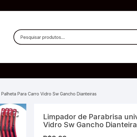
uvido Headphones
e Microfone
l Palheta Para Carro Vidro Sw Gancho Dianteiras
Limpador de Parabrisa uni
ia
Vidro Sw Gancho Dianteir