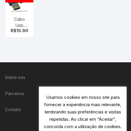
Cabo
Usb
R$
15.90
Nokia
Ca-42
6101 3220
7250
conexao
antiga
Sobre nós
Parceiros
Usamos cookies em nosso site para
fornecer a experiência mais relevante,
Contato
lembrando suas preferências e visitas
repetidas. Ao clicar em “Aceitar”,
concorda com a utilização de cookies.