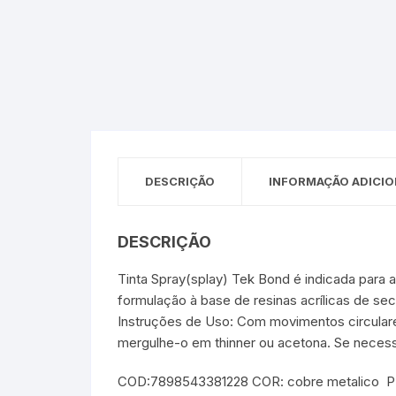
Sex Shop
Brinquedos
Limpeza
Artes e Ofí
Crianças 
Remédio
Segurança
Presentes
SJC
Etiquetas 
chaveiro
DESCRIÇÃO
INFORMAÇÃO ADICIO
DESCRIÇÃO
Tinta Spray(splay) Tek Bond é indicada para 
formulação à base de resinas acrílicas de s
Instruções de Uso: Com movimentos circulares
mergulhe-o em thinner ou acetona. Se necess
COD:7898543381228 COR: cobre metalico P