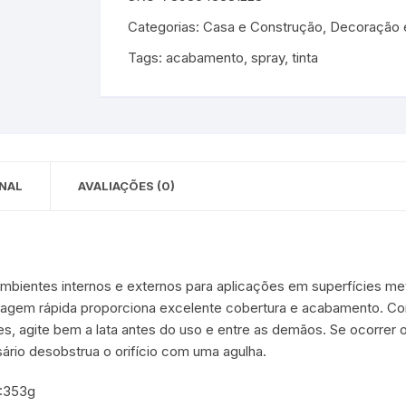
 para Bebês e
cios
Categorias:
Casa e Construção
,
Decoração e
Pequenas
Tags:
acabamento
,
spray
,
tinta
 e Embalagens
e Adesivos
NAL
AVALIAÇÕES (0)
ambientes internos e externos para aplicações em superfícies met
ecagem rápida proporciona excelente cobertura e acabamento. C
, agite bem a lata antes do uso e entre as demãos. Se ocorrer o 
ário desobstrua o orifício com uma agulha.
:353g