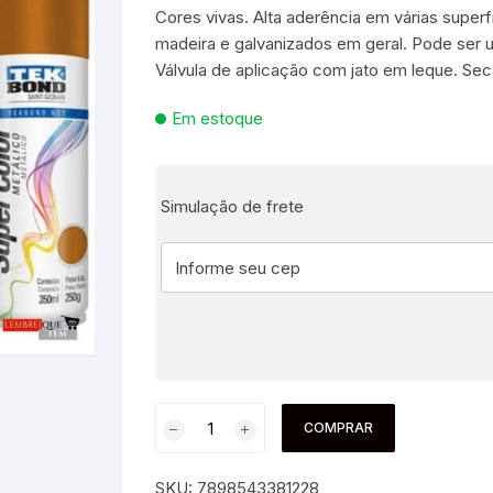
Cores vivas. Alta aderência em várias superf
madeira e galvanizados em geral. Pode ser 
es e Fontes
Válvula de aplicação com jato em leque. Sec
, Utilidades e
Em estoque
s
s
ta – Boneca etc
lúcia
 Jogos ao Ar Livre
Simulação de frete
 para Bebês e
itness
áteis, Ferramentas e
Pequenas
s
e Brinquedo
e Utilidades
Molduras para Fotos e
Decoração de Parede
 coleções
 E FIXAÇÃO
mas de Brinquedo
essórios para pintura
a festa
COMPRAR
 Educacionais
Hidráulica
e Adesivos
SKU:
7898543381228