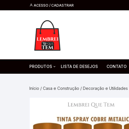
ACESSO / CADASTRAR
PRODUTOS
LISTA DE DESEJOS
CONTATO
Tecnologia
Fone de O
Headsets 
Início
/
Casa e Construção
/
Decoração e Utilidades
Moda, Beleza E Perfumaria
bijuteria
Cabos
Artesanato
Saúde
Pilha. Bater
Artigos para festa
moda
Microfone