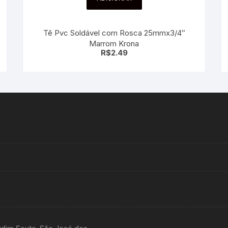
Tê Pvc Soldável com Rosca 25mmx3/4″
Marrom Krona
R$
2.49