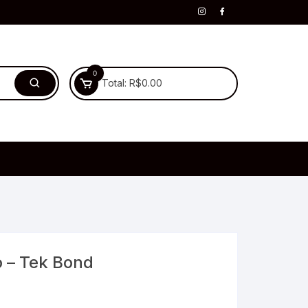
0
Total:
R$
0.00
o – Tek Bond