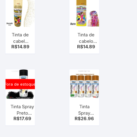
Spray
Spray
make
make
Verde
Prata
Tinta de
Tinta de
cabelo
cabelo
R$
14.89
R$
14.89
Spray
Spray
make
make Ouro
Dourado
– Cabelo
– Cabelo
maluco –
maluco –
Tinta
Glitter
Temporária
Fora de estoque
Tinta Spray
Tinta
Preto
Spray
R$
17.69
R$
26.96
Fosco Uso
cobre
Geral
Metálico
Automotivo
– Tek