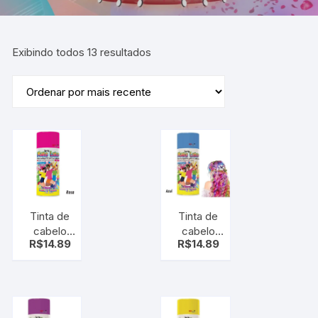
Exibindo todos 13 resultados
Tinta de
Tinta de
cabelo
cabelo
R$
14.89
R$
14.89
Spray
Spray
make
make Azul
Rosa -
-Tinta
Tinta
temporária
temporária
para