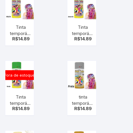
para
cabelo
cabelo
Tinta
Tinta
temporária
temporária
R$
14.89
R$
14.89
para
para
cabelo -
cabelo -
Tinta de
Tinta de
cabelo
cabelo
Spray
Spray
make
make
Fora de estoque
violeta –
Amarelo
ROXO
Tinta
tinta
temporária
temporária
R$
14.89
R$
14.89
para
para
cabelo -
cabelo -
Tinta de
Tinta de
cabelo
cabelo