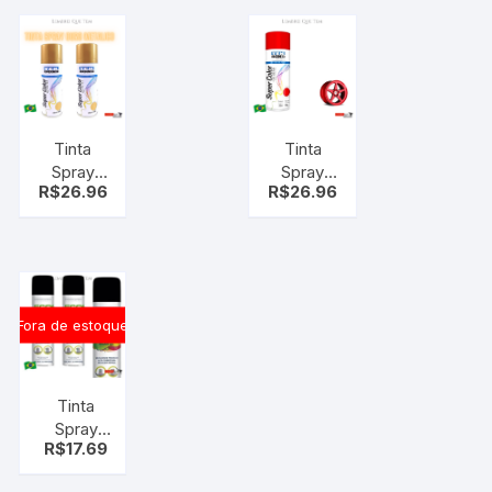
e Moto
Bond
TEK BOND
Tinta
Tinta
Spray
Spray
R$
26.96
R$
26.96
ouro
Vermelho
Metálico
Metálico
– Tek
– Tek
Bond
Bond
Fora de estoque
Tinta
Spray
R$
17.69
Linha
PREMIUM