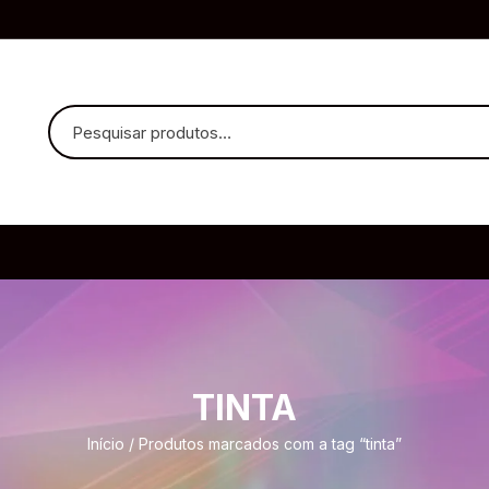
uvido Headphones
e Microfone
TINTA
ia
Início
/ Produtos marcados com a tag “tinta”