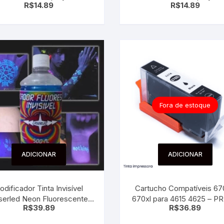
R$
14.89
R$
14.89
Verde
Prata
Fora de estoque
ADICIONAR
ADICIONAR
odificador Tinta Invisível
Cartucho Compatíveis 67
serled Neon Fluorescente
670xl para 4615 4625 – P
R$
39.89
R$
36.89
500ml – festa