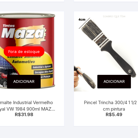
Fora de estoque
ADICIONAR
ADICIONAR
malte Industrial Vermelho
Pincel Trincha 300/4 1 1/2 –
al VW 1984 900ml MAZA
cm pintura
R$
31.98
R$
5.49
tinta automotivo