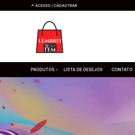
ACESSO / CADASTRAR
PRODUTOS
LISTA DE DESEJOS
CONTATO
Tecnologia
Fone de O
Headsets 
Moda, Beleza E Perfumaria
bijuteria
Cabos
Artesanato
Saúde
Pilha. Bater
Artigos para festa
moda
Microfone