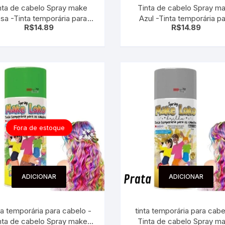
nta de cabelo Spray make
Tinta de cabelo Spray m
 para Bebês e
cios
sa -Tinta temporária para
Azul -Tinta temporária p
Pequenas
R$
14.89
R$
14.89
cabelo
cabelo
 e Embalagens
e Adesivos
Fora de estoque
ADICIONAR
ADICIONAR
ta temporária para cabelo -
tinta temporária para cabe
nta de cabelo Spray make
Tinta de cabelo Spray m