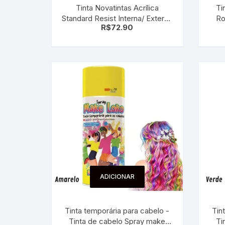
Tinta Novatintas Acrílica
Ti
Sex Shop
Brinquedos
Limpeza
Artes e Ofí
Standard Resist Interna/ Externa
Ro
Crianças 
R$
72.90
3.6L Branca
Remédio
Segurança
Presentes
SJC
Etiquetas 
chaveiro
ADICIONAR
Tinta temporária para cabelo -
Tin
Tinta de cabelo Spray make
Ti