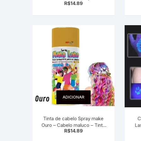
R$
14.89
Amarelo
ADICIONAR
Tinta de cabelo Spray make
C
Ouro – Cabelo maluco – Tinta
La
R$
14.89
Temporária