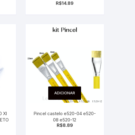
R$
14.89
Glitter
ADICIONAR
0 Xl
Pincel castelo e520-04 e520-
RETO
08 e520-12
R$
8.89