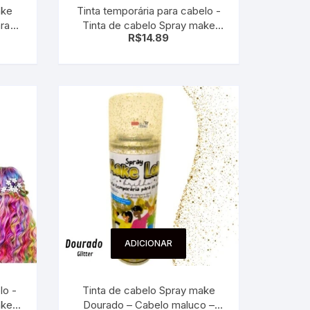
ake
Tinta temporária para cabelo -
ara
Tinta de cabelo Spray make
R$
14.89
violeta – ROXO
ADICIONAR
lo -
Tinta de cabelo Spray make
ake
Dourado – Cabelo maluco –