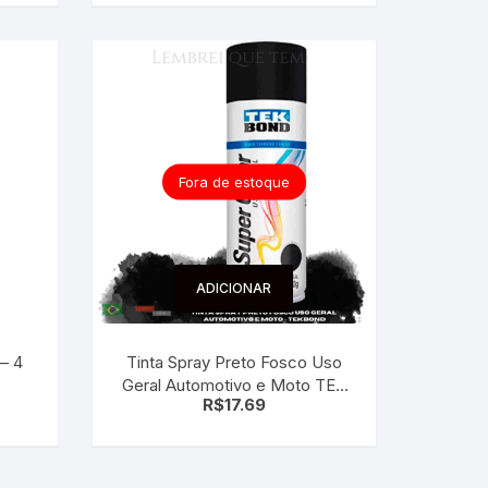
Fora de estoque
ADICIONAR
 4
Tinta Spray Preto Fosco Uso
Geral Automotivo e Moto TEK
R$
17.69
BOND