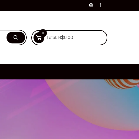
0
Total:
R$
0.00