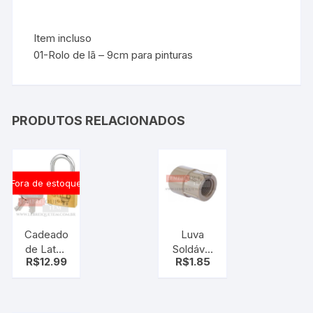
Item incluso
01-Rolo de lã – 9cm para pinturas
PRODUTOS RELACIONADOS
Fora de estoque
Cadeado
Luva
de Latão
Soldável
R$
12.99
R$
1.85
Maciço
e
G-30MM
Roscável
GOLD
3/4 1/2
Krona