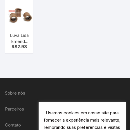
Luva Lisa
Emenda
R$
2.98
cano 3/4
Sobre nós
Parceiros
Usamos cookies em nosso site para
fornecer a experiência mais relevante,
Contato
lembrando suas preferências e visitas