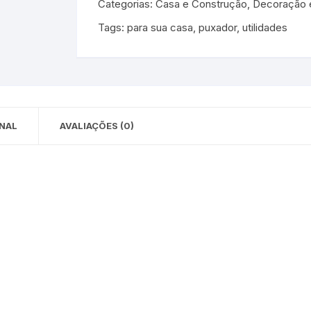
Categorias:
Casa e Construção
,
Decoração e
 para Bebês e
cios
Tags:
para sua casa
,
puxador
,
utilidades
Pequenas
 e Embalagens
e Adesivos
NAL
AVALIAÇÕES (0)