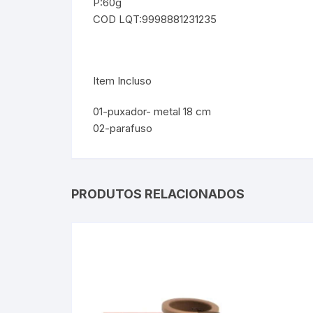
P:60g
COD LQT:9998881231235
Item Incluso
01-puxador- metal 18 cm
02-parafuso
PRODUTOS RELACIONADOS