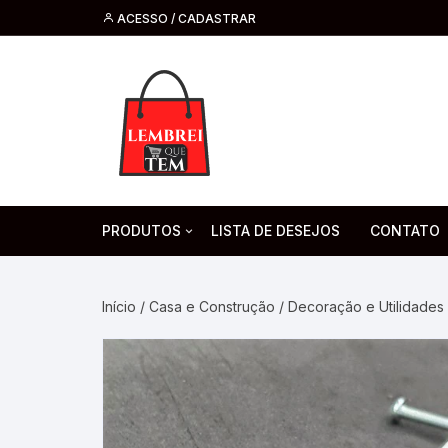
ACESSO / CADASTRAR
PRODUTOS
LISTA DE DESEJOS
CONTATO
Tecnologia
Fone de O
Headsets 
Início
/
Casa e Construção
/
Decoração e Utilidades
Moda, Beleza E Perfumaria
bijuteria
Cabos
Artesanato
Saúde
Pilha. Bater
Artigos para festa
moda
Microfone