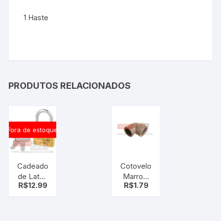
1 Haste
PRODUTOS RELACIONADOS
Fora de estoque
Cadeado
Cotovelo
de Latão
Marrom
R$
12.99
R$
1.79
Maciço
3/4 com
G-30MM
Rosca 1/2
GOLD