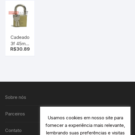
Cadeado
3f 45mm
R$
30.89
grande
Sobre nós
Parceiros
Usamos cookies em nosso site para
fornecer a experiência mais relevante,
Contato
lembrando suas preferências e visitas