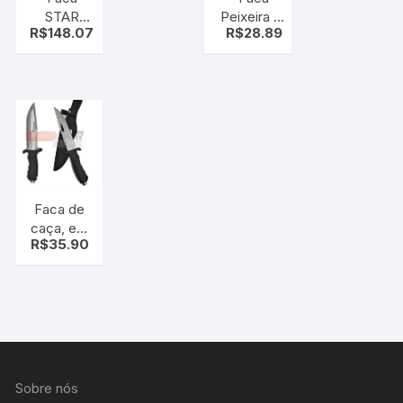
STAR
Peixeira 8″
R$
148.07
R$
28.89
30cm
Simonaggio
cromada
Ref.1204
C/Bainha
– Linha
Premium
Faca de
caça, em
R$
35.90
aço inox
420 C/
bainha
Sobre nós