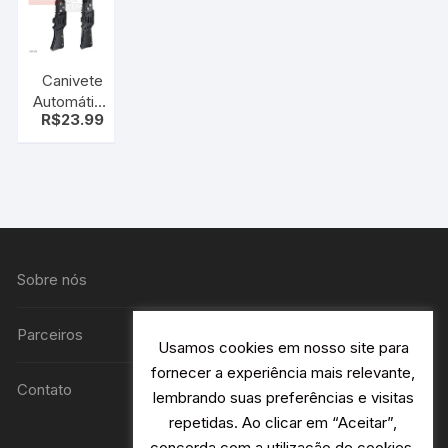
Canivete
Automático
R$
23.99
Tático C/
Clip EMI-
06
Sobre nós
Parceiros
Usamos cookies em nosso site para
fornecer a experiência mais relevante,
Contato
lembrando suas preferências e visitas
repetidas. Ao clicar em “Aceitar”,
concorda com a utilização de cookies.