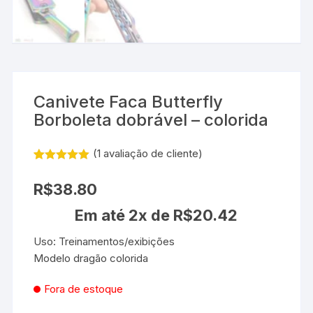
Canivete Faca Butterfly
Borboleta dobrável – colorida
(
1
avaliação de cliente)
Avaliado
1
como
5.00
R$
38.80
de 5, com
baseado
Em até 2x de
R$
20.42
em
avaliação de
cliente
Uso: Treinamentos/exibições
Modelo dragão colorida
Fora de estoque