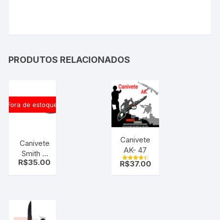
PRODUTOS RELACIONADOS
Fora de estoque
Canivete
Canivete
AK- 47
Smith &
R$
35.00
R$
37.00
Wosson
Avaliação
4.50
Americano
de 5
281AM ( c/
QUEBRA
VIDRO )