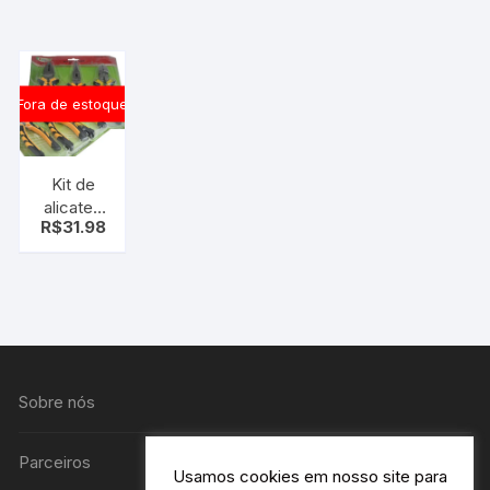
3/4
Fora de estoque
Kit de
alicates
R$
31.98
3pçs –
Alicate
Universal,
Bico e
Corte
Sobre nós
Parceiros
Usamos cookies em nosso site para