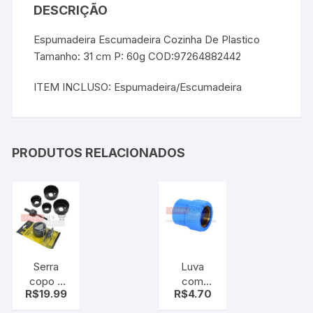
DESCRIÇÃO
Espumadeira Escumadeira Cozinha De Plastico
Tamanho: 31 cm P: 60g COD:97264882442
ITEM INCLUSO: Espumadeira/Escumadeira
PRODUTOS RELACIONADOS
Serra
Luva
copo 5
com
R$
19.99
R$
4.70
pcs
Bucha
Azul PVC