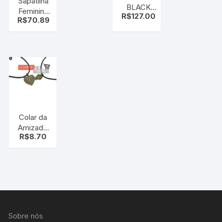
Sapatilha
BLACK
Feminina
R$
127.00
HOOKAH
R$
70.89
Moleca
MINI
Guepardo
MONSTER
Colar da
Amizade
R$
8.70
2 Partes
Sobre nós