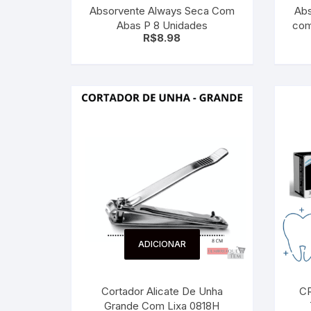
Absorvente Always Seca Com
Abs
Sex Shop
Brinquedos
Limpeza
Artes e Ofí
Abas P 8 Unidades
com
Crianças 
R$
8.98
Remédio
Segurança
Presentes
SJC
Etiquetas 
chaveiro
ADICIONAR
Cortador Alicate De Unha
C
Grande Com Lixa 0818H