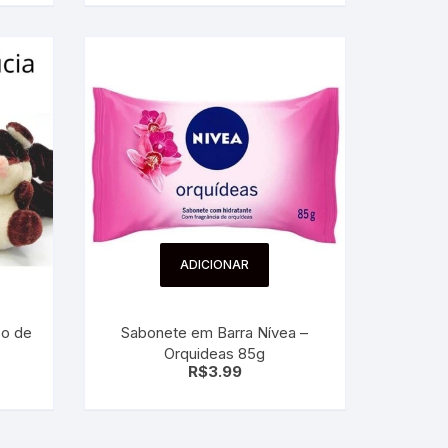
ADICIONAR
co de
Sabonete em Barra Nívea –
Orquideas 85g
R$
3.99