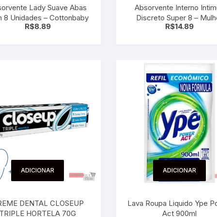
orvente Lady Suave Abas
Absorvente Interno Inti
 para Bebês e
cios
 8 Unidades – Cottonbaby
Discreto Super 8 – Mulh
Pequenas
R$
8.89
R$
14.89
 e Embalagens
e Adesivos
ADICIONAR
ADICIONAR
REME DENTAL CLOSEUP
Lava Roupa Liquido Ype P
TRIPLE HORTELA 70G
Act 900ml