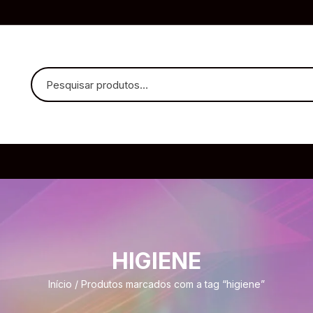
uvido Headphones
e Microfone
HIGIENE
ia
Início
/ Produtos marcados com a tag “higiene”