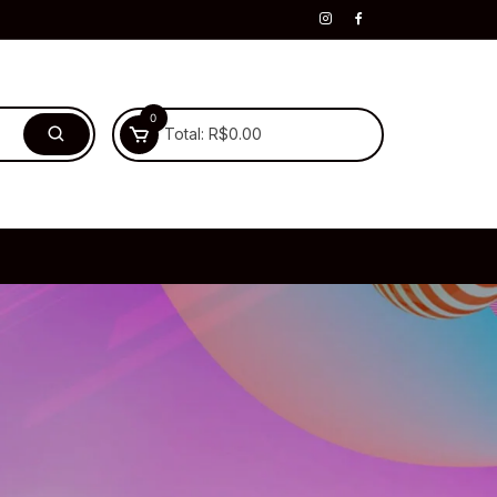
0
Total:
R$
0.00