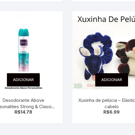
ADICIONAR
ADICIONAR
Desodorante Above
Xuxinha de pelúcia – Elásti
sonalities Strong & Classic
cabelo
R$
14.78
R$
6.99
Aerosol 90g