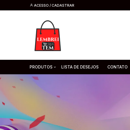
ACESSO / CADASTRAR
PRODUTOS
LISTA DE DESEJOS
CONTATO
Tecnologia
Fone de O
Headsets 
Moda, Beleza E Perfumaria
bijuteria
Cabos
Artesanato
Saúde
Pilha. Bater
Artigos para festa
moda
Microfone