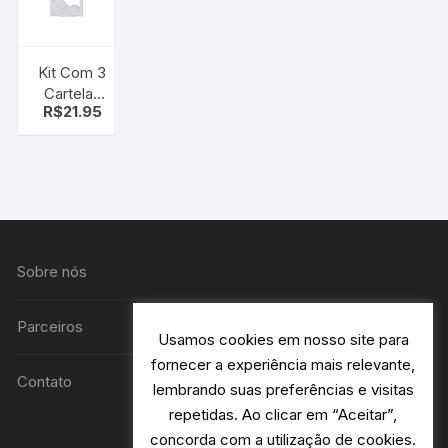
Kit Com 3
Cartelas
R$
21.95
Tatuagen
Temporaria
X Zhang
Sobre nós
Parceiros
Usamos cookies em nosso site para
fornecer a experiência mais relevante,
Contato
lembrando suas preferências e visitas
repetidas. Ao clicar em “Aceitar”,
concorda com a utilização de cookies.