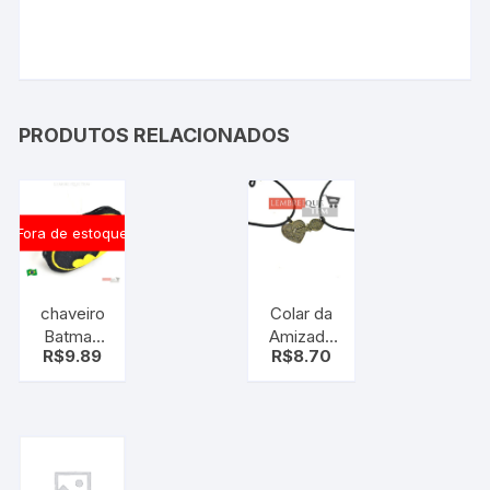
PRODUTOS RELACIONADOS
Fora de estoque
chaveiro
Colar da
Batman
Amizade
R$
9.89
R$
8.70
pelúcia
2 Partes