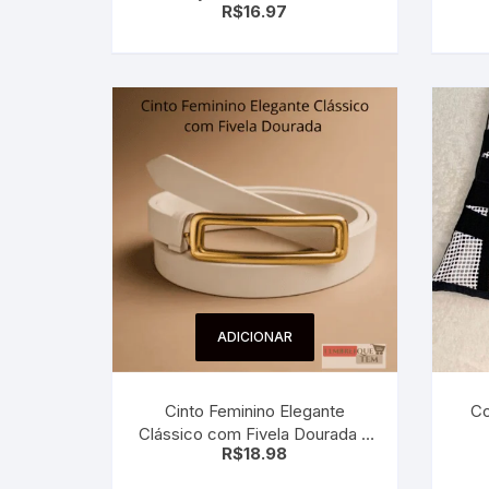
R$
16.97
ADICIONAR
Cinto Feminino Elegante
Co
Clássico com Fivela Dourada –
R$
18.98
Moda e Estilo