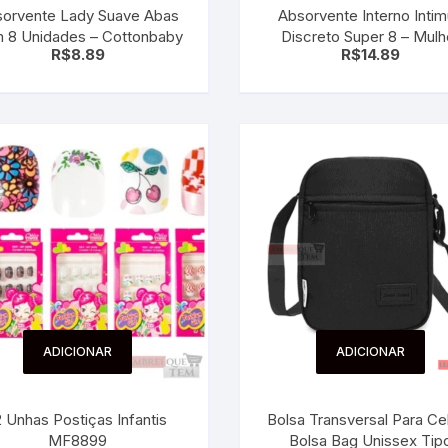
orvente Lady Suave Abas
Absorvente Interno Inti
 para Bebês e
cios
 8 Unidades – Cottonbaby
Discreto Super 8 – Mulh
Pequenas
R$
8.89
R$
14.89
 e Embalagens
e Adesivos
ADICIONAR
ADICIONAR
2 Unhas Postiças Infantis
Bolsa Transversal Para Cel
MF8899
Bolsa Bag Unissex Tip