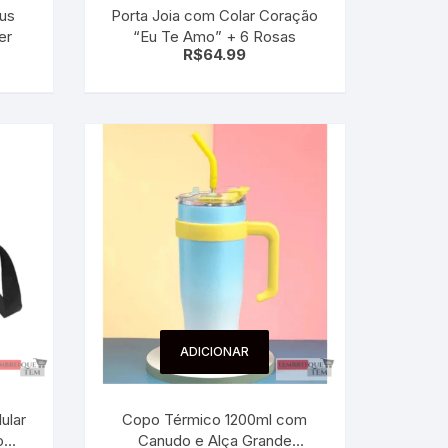
mus
Porta Joia com Colar Coração
er
“Eu Te Amo” + 6 Rosas
R$
64.99
ADICIONAR
ular
Copo Térmico 1200ml com
o
Canudo e Alça Grande