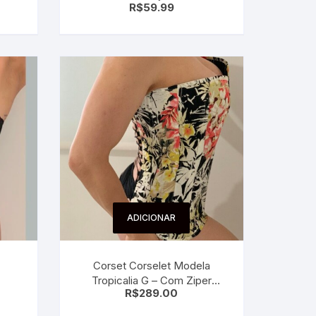
R$
59.99
ina
Capacidade Antivazamento
Portátil – Azul e Branco
ADICIONAR
Corset Corselet Modela
Tropicalia G – Com Ziper
R$
289.00
Frontal