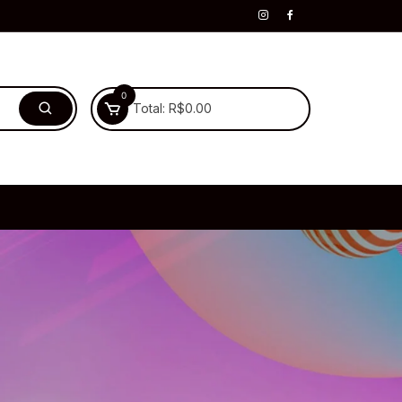
0
Total:
R$
0.00