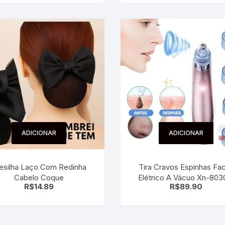
ADICIONAR
ADICIONAR
esilha Laço Com Redinha
Tira Cravos Espinhas Fac
Cabelo Coque
Elétrico A Vácuo Xn-803
R$
14.89
R$
89.90
Bicos