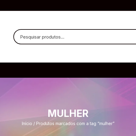
uvido Headphones
e Microfone
MULHER
ia
Início
/ Produtos marcados com a tag “mulher”