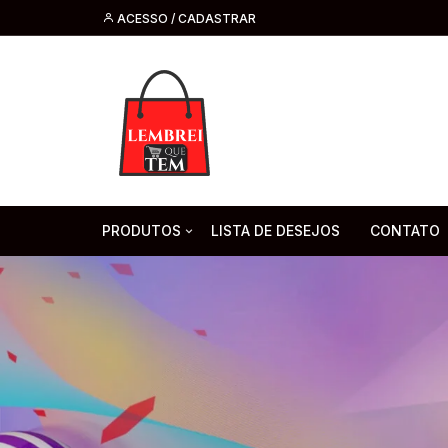
ACESSO / CADASTRAR
PRODUTOS
LISTA DE DESEJOS
CONTATO
Tecnologia
Fone de O
Headsets 
Moda, Beleza E Perfumaria
bijuteria
Cabos
Artesanato
Saúde
Pilha. Bater
Artigos para festa
moda
Microfone