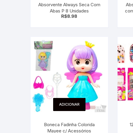
Absorvente Always Seca Com
Abs
Sex Shop
Brinquedos
Limpeza
Artes e Ofí
Abas P 8 Unidades
com
Crianças 
R$
8.98
Remédio
Segurança
Presentes
SJC
Etiquetas 
chaveiro
ADICIONAR
Boneca Fadinha Colorida
1
Mayee c/ Acessórios