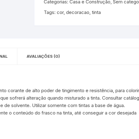
Categorias:
Casa e Construção
,
Sem catego
 para Bebês e
cios
Tags:
cor
,
decoracao
,
tinta
Pequenas
 e Embalagens
e Adesivos
NAL
AVALIAÇÕES (0)
o corante de alto poder de tingimento e resistência, para colori
 que sofrerá alteração quando misturado a tinta. Consultar catál
 de solvente. Utilizar somente com tintas a base de água.
nte o conteúdo do frasco na tinta, até conseguir a cor desejada