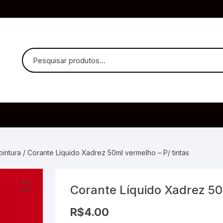
uvido Headphones
e Microfone
pintura
/ Corante Líquido Xadrez 50ml vermelho – P/ tintas
Corante Líquido Xadrez 50m
ia
R$
4.00