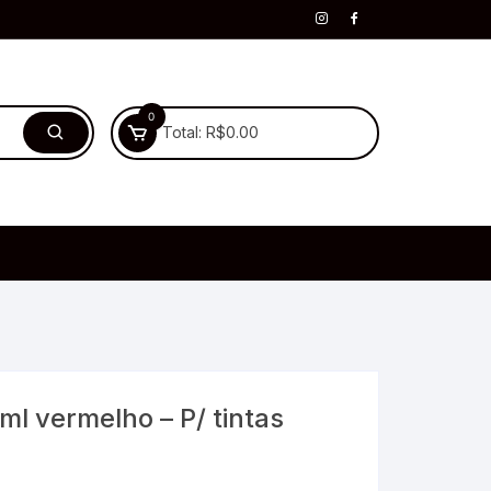
0
Total:
R$
0.00
l vermelho – P/ tintas