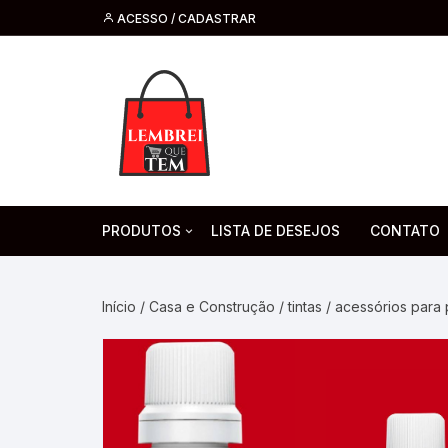
ACESSO / CADASTRAR
PRODUTOS
LISTA DE DESEJOS
CONTATO
Tecnologia
Fone de O
Headsets 
Início
/
Casa e Construção
/
tintas / acessórios para 
Moda, Beleza E Perfumaria
bijuteria
Cabos
Artesanato
Saúde
Pilha. Bater
Artigos para festa
moda
Microfone