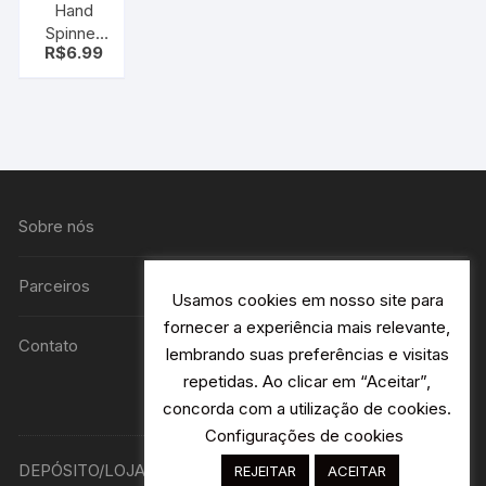
Hand
Spinner
R$
6.99
de metal
(ferro)
anti
stress
Cor do
arco-íris –
Camaleão
Sobre nós
Parceiros
Usamos cookies em nosso site para
fornecer a experiência mais relevante,
Contato
lembrando suas preferências e visitas
repetidas. Ao clicar em “Aceitar”,
concorda com a utilização de cookies.
Configurações de cookies
DEPÓSITO/LOJA R. Avião Bandeirantes 115 H2- Jardim
REJEITAR
ACEITAR