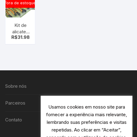
Fora de estoque
Kit de
alicates
R$
31.98
3pçs –
Alicate
Universal,
Bico e
Corte
Sobre nós
Parceiros
Usamos cookies em nosso site para
fornecer a experiência mais relevante,
Contato
lembrando suas preferências e visitas
repetidas. Ao clicar em “Aceitar”,