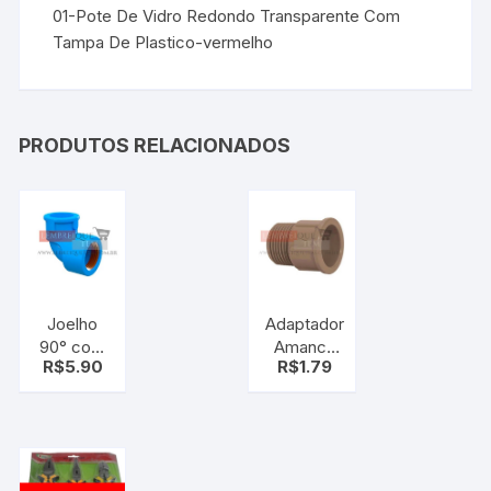
01-Pote De Vidro Redondo Transparente Com
Tampa De Plastico-vermelho
PRODUTOS RELACIONADOS
Joelho
Adaptador
90° com
Amanco
R$
5.90
R$
1.79
Bucha
Soldável –
PVC 3/4
25 x 3/4
25mm
mm
Tigre
Azul –
cano