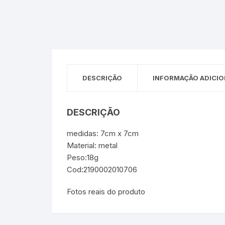
Sex Shop
Brinquedos
Limpeza
Artes e Ofí
Crianças 
Remédio
Segurança
Presentes
SJC
Etiquetas 
DESCRIÇÃO
INFORMAÇÃO ADICIO
chaveiro
DESCRIÇÃO
medidas: 7cm x 7cm
Material: metal
Peso:18g
Cod:2190002010706
Fotos reais do produto