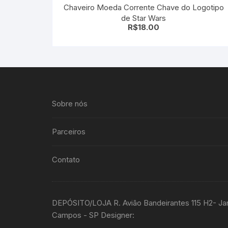
Chaveiro Moeda Corrente Chave do Logotipo
de Star Wars
R$
18.00
Sobre nós
Parceiros
Contato
DEPÓSITO/LOJA R. Avião Bandeirantes 115 H2- Ja
Campos - SP Designer: