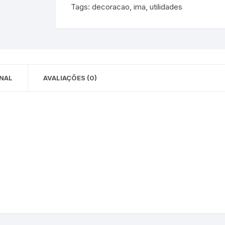
Tags:
decoracao
,
ima
,
utilidades
 para Bebês e
cios
Pequenas
 e Embalagens
e Adesivos
NAL
AVALIAÇÕES (0)