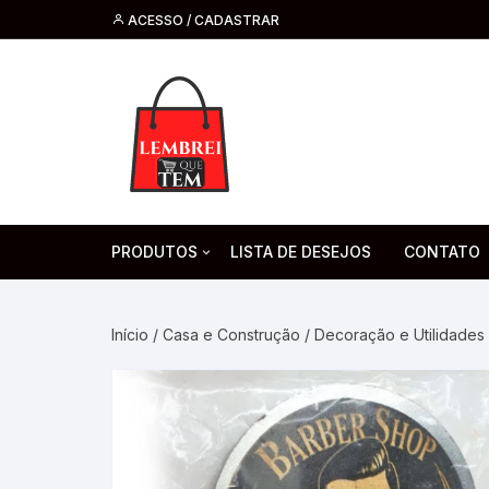
ACESSO / CADASTRAR
PRODUTOS
LISTA DE DESEJOS
CONTATO
Tecnologia
Fone de O
Headsets 
Início
/
Casa e Construção
/
Decoração e Utilidades
Moda, Beleza E Perfumaria
bijuteria
Cabos
Artesanato
Saúde
Pilha. Bater
Artigos para festa
moda
Microfone