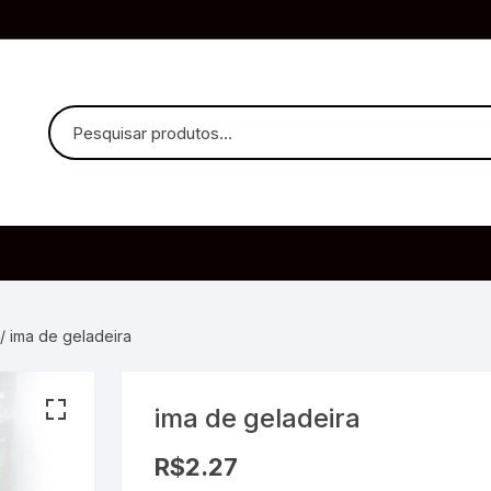
uvido Headphones
e Microfone
/ ima de geladeira
ima de geladeira
ia
R$
2.27