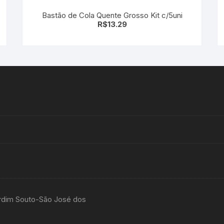
Bastão de Cola Quente Grosso Kit c/5uni
R$
13.29
rdim Souto-São José dos