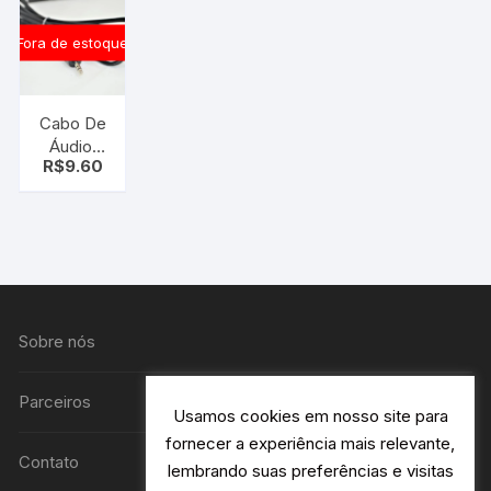
Fora de estoque
Cabo De
Áudio,
R$
9.60
Estéreo
P2 X Rca
dourado
Sobre nós
Parceiros
Usamos cookies em nosso site para
fornecer a experiência mais relevante,
Contato
lembrando suas preferências e visitas