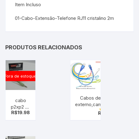
Item Incluso
01-Cabo-Extensão-Telefone RJ11 cristalino 2m
PRODUTOS RELACIONADOS
Fora de estoque
Cabos de dados v3 p/ HD
cabo
externo,camera,GPS,filmador
p2xp2 C/
etc
R$
19.98
R$
24.97
anti-
Avaliação
4.00
ruido
de 5
1,50m