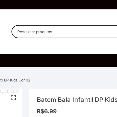
uvido Headphones
e Microfone
til DP Kids Cor 02
Batom Bala Infantil DP Kid
ia
R$
6.99