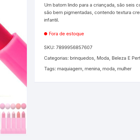
Um batom lindo para a criançada, são seis c
são bem pigmentadas, contendo textura crem
es e Fontes
infantil.
, Utilidades e
Fora de estoque
s
s
ta – Boneca etc
SKU:
7899956857607
lúcia
 Jogos ao Ar Livre
Categorias:
brinquedos
,
Moda, Beleza E Per
 para Bebês e
itness
áteis, Ferramentas e
Tags:
maquiagem
,
menina
,
moda
,
mulher
Pequenas
s
e Brinquedo
e Utilidades
Molduras para Fotos e
Decoração de Parede
 coleções
 E FIXAÇÃO
mas de Brinquedo
essórios para pintura
a festa
 Educacionais
Hidráulica
e Adesivos