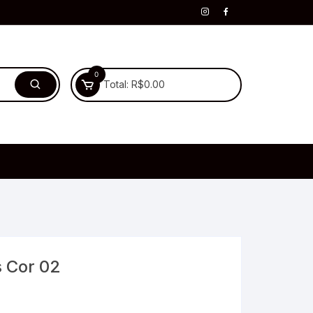
0
Total:
R$
0.00
s Cor 02