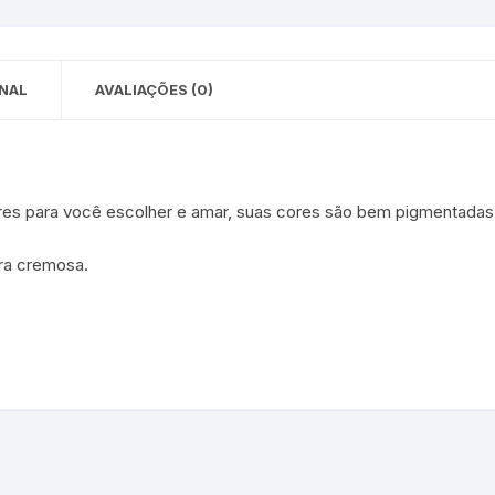
 para Bebês e
cios
Pequenas
 e Embalagens
NAL
AVALIAÇÕES (0)
e Adesivos
ores para você escolher e amar, suas cores são bem pigmentada
ura cremosa.