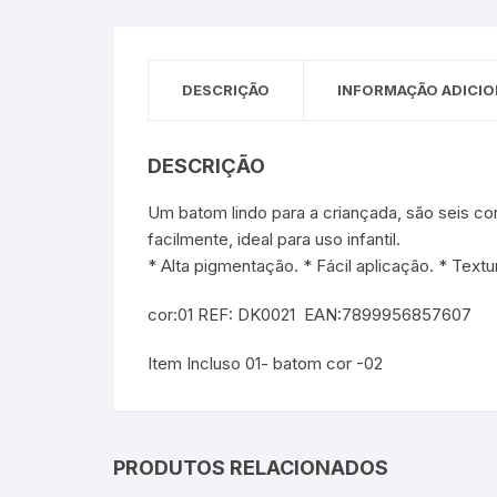
Sex Shop
Brinquedos
Limpeza
Artes e Ofí
Crianças 
Remédio
Segurança
Presentes
DESCRIÇÃO
INFORMAÇÃO ADICIO
SJC
Etiquetas 
DESCRIÇÃO
chaveiro
Um batom lindo para a criançada, são seis c
facilmente, ideal para uso infantil.
* Alta pigmentação. * Fácil aplicação. * Text
cor:01 REF: DK0021 EAN:7899956857607
Item Incluso 01- batom cor -02
PRODUTOS RELACIONADOS