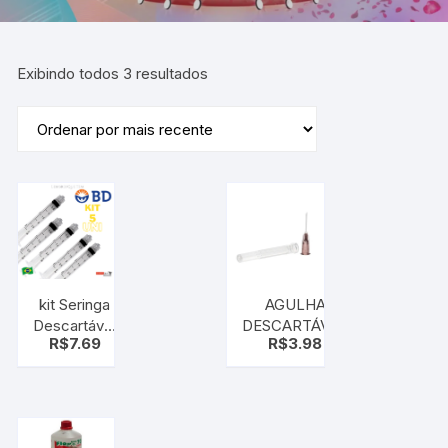
Exibindo todos 3 resultados
kit Seringa
AGULHA
Descartável
DESCARTÁVEL
R$
7.69
R$
3.98
Luer Lock
HIPODÉRMICA
3ml ( C/
0,45X13MM
ROSCA )
5UN BD