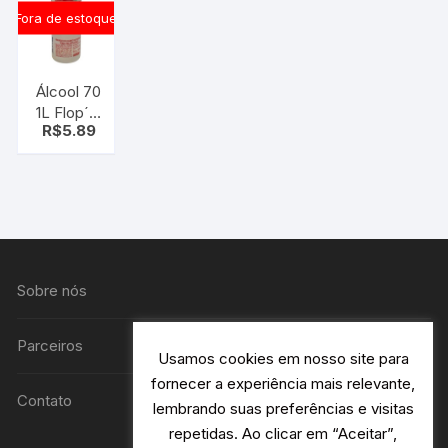
Fora de estoque
Álcool 70
1L Flop´s
R$
5.89
70 INPM
(76,90GL)
Sobre nós
Parceiros
Usamos cookies em nosso site para
fornecer a experiência mais relevante,
Contato
lembrando suas preferências e visitas
repetidas. Ao clicar em “Aceitar”,