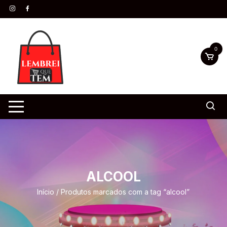
0
ALCOOL
Início
/ Produtos marcados com a tag “alcool”