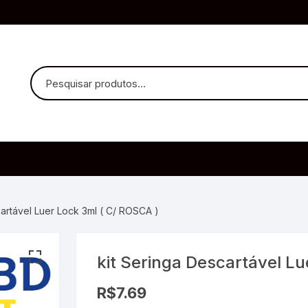
uvido Headphones
e Microfone
cartável Luer Lock 3ml ( C/ ROSCA )
kit Seringa Descartável Lu
ia
R$
7.69