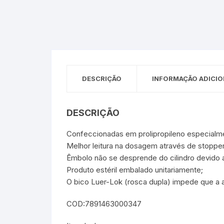
Sex Shop
Brinquedos
Limpeza
Artes e Ofí
Crianças 
Remédio
Segurança
Presentes
SJC
Etiquetas 
DESCRIÇÃO
INFORMAÇÃO ADICIO
chaveiro
DESCRIÇÃO
Confeccionadas em prolipropileno especialme
Melhor leitura na dosagem através de stopper
Êmbolo não se desprende do cilindro devido a
Produto estéril embalado unitariamente;
O bico Luer-Lok (rosca dupla) impede que a 
COD:7891463000347