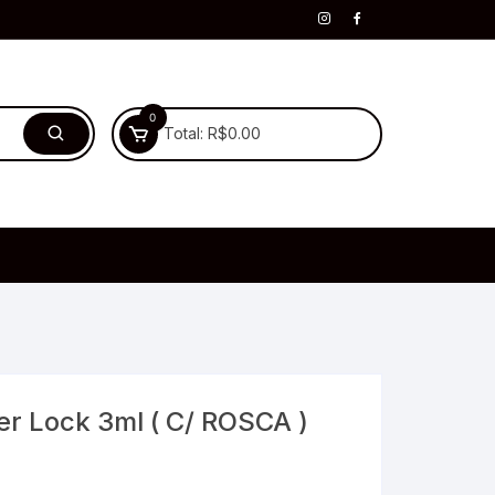
0
Total:
R$
0.00
er Lock 3ml ( C/ ROSCA )