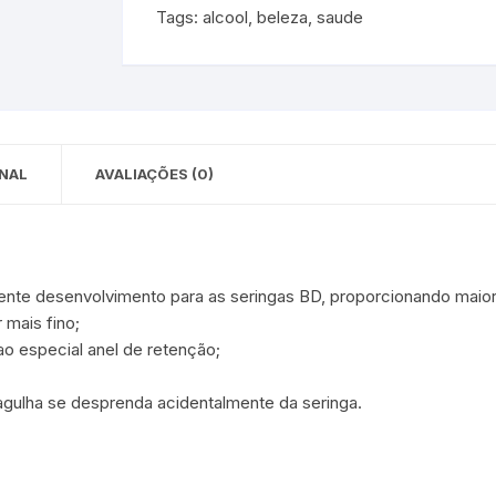
Tags:
alcool
,
beleza
,
saude
 para Bebês e
cios
Pequenas
 e Embalagens
e Adesivos
NAL
AVALIAÇÕES (0)
nte desenvolvimento para as seringas BD, proporcionando maior
 mais fino;
o especial anel de retenção;
agulha se desprenda acidentalmente da seringa.