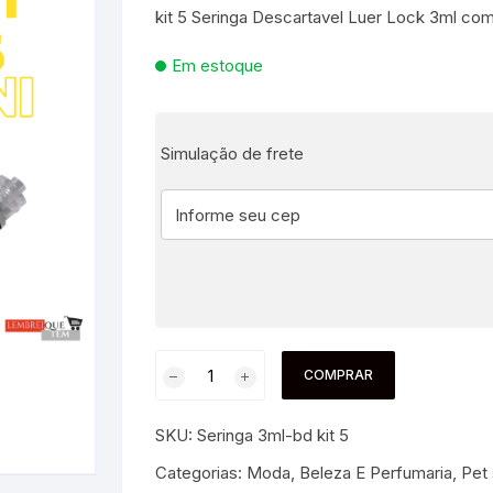
kit 5 Seringa Descartavel Luer Lock 3ml co
es e Fontes
Em estoque
, Utilidades e
s
s
ta – Boneca etc
Simulação de frete
lúcia
 Jogos ao Ar Livre
 para Bebês e
itness
áteis, Ferramentas e
Pequenas
s
e Brinquedo
e Utilidades
Molduras para Fotos e
Decoração de Parede
 coleções
 E FIXAÇÃO
COMPRAR
mas de Brinquedo
essórios para pintura
a festa
SKU:
Seringa 3ml-bd kit 5
 Educacionais
Hidráulica
e Adesivos
Categorias:
Moda, Beleza E Perfumaria
,
Pet