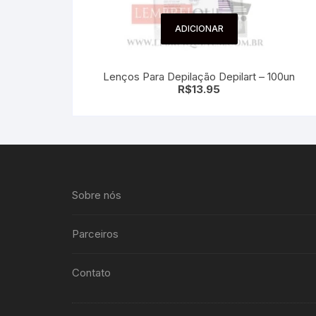
ADICIONAR
Lenços Para Depilação Depilart – 100un
R$
13.95
Sobre nós
Parceiros
Contato