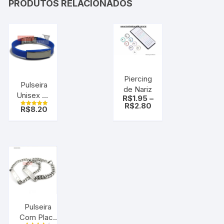
PRODUTOS RELACIONADOS
Piercing
Pulseira
de Nariz
Unisex de
R$
1.95
–
Silicone
R$
2.80
R$
8.20
Avaliação
Azul com
5.00
de 5
Placa de
Metal em
Aço
Inoxidável
Pulseira
Com Placa