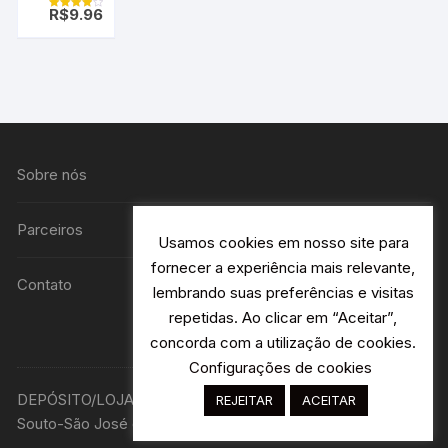
De Metal
R$
9.96
Avaliação
INOXIDÁVEL
4.00
de 5
Sobre nós
Parceiros
Usamos cookies em nosso site para
fornecer a experiência mais relevante,
Contato
lembrando suas preferências e visitas
repetidas. Ao clicar em “Aceitar”,
concorda com a utilização de cookies.
Configurações de cookies
DEPÓSITO/LOJA R. Avião Bandeirantes 115 H2- Jardim
REJEITAR
ACEITAR
Souto-São José dos Campos - SP Designer: