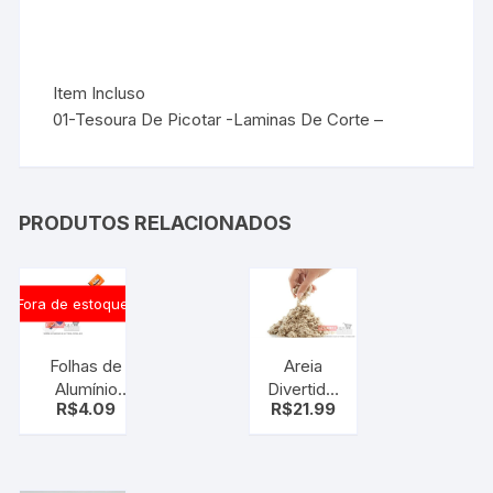
Item Incluso
01-Tesoura De Picotar -Laminas De Corte –
PRODUTOS RELACIONADOS
Fora de estoque
Folhas de
Areia
Alumínio
Divertida,
R$
4.09
R$
21.99
Wyda 4
Areia de
metros +
modelar
RESISTENTE
300g
( papel