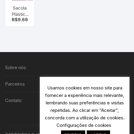
Sacola
Plástica
R$
9.69
Frozen
grande
Sobre nós
Parceiros
Usamos cookies em nosso site para
fornecer a experiência mais relevante,
Contato
lembrando suas preferências e visitas
repetidas. Ao clicar em “Aceitar”,
concorda com a utilização de cookies.
Configurações de cookies