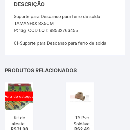
DESCRIÇÃO
Suporte para Descanso para ferro de solda
TAMANHO: 8X5CM
P: 13g COD LQT: 98532763455
01-Suporte para Descanso para ferro de solda
PRODUTOS RELACIONADOS
Fora de estoque
Kit de
Tê Pvc
alicates
Soldável
R$
31.98
R$
2.49
3pçs –
com Rosca