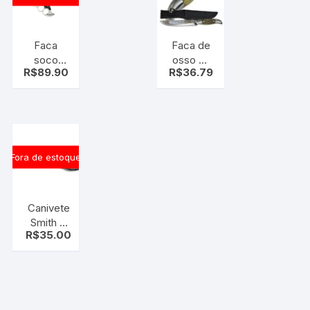
Faca
Faca de
soco
osso C/
R$
89.90
R$
36.79
inglês
bainha
Modelo
com
FE-95 ,
passador
Faca
para
estilo
cinto
adaga
Fora de estoque
com
soco
inglês.
Canivete
Smith &
R$
35.00
Wosson
Americano
281AM ( c/
QUEBRA
VIDRO )