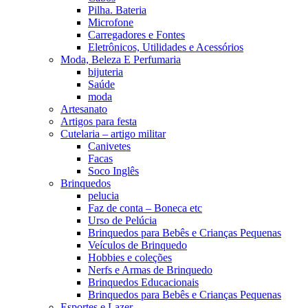
Pilha. Bateria
Microfone
Carregadores e Fontes
Eletrônicos, Utilidades e Acessórios
Moda, Beleza E Perfumaria
bijuteria
Saúde
moda
Artesanato
Artigos para festa
Cutelaria – artigo militar
Canivetes
Facas
Soco Inglês
Brinquedos
pelucia
Faz de conta – Boneca etc
Urso de Pelúcia
Brinquedos para Bebês e Crianças Pequenas
Veículos de Brinquedo
Hobbies e coleções
Nerfs e Armas de Brinquedo
Brinquedos Educacionais
Brinquedos para Bebês e Crianças Pequenas
Esportes e Lazer