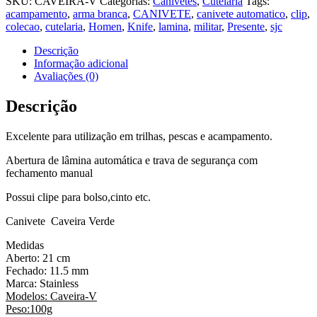
SKU:
CAVEIRA-V
Categorias:
Canivetes
,
Cutelaria
Tags:
acampamento
,
arma branca
,
CANIVETE
,
canivete automatico
,
clip
,
colecao
,
cutelaria
,
Homen
,
Knife
,
lamina
,
militar
,
Presente
,
sjc
Descrição
Informação adicional
Avaliações (0)
Descrição
Excelente para utilização em trilhas, pescas e acampamento.
Abertura de lâmina automática e trava de segurança com
fechamento manual
Possui clipe para bolso,cinto etc.
Canivete Caveira Verde
Medidas
Aberto: 21 cm
Fechado: 11.5 mm
Marca: Stainless
Modelos: Caveira-V
Peso:100g