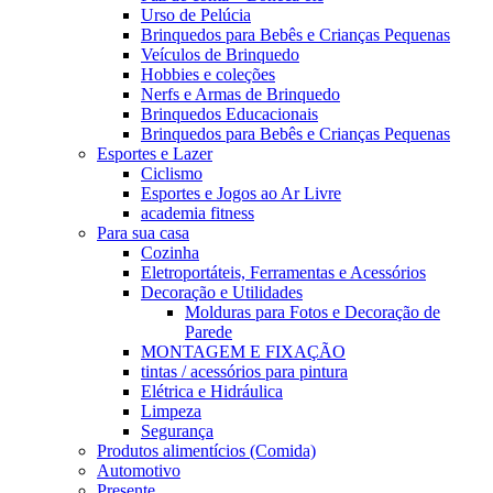
Urso de Pelúcia
Brinquedos para Bebês e Crianças Pequenas
Veículos de Brinquedo
Hobbies e coleções
Nerfs e Armas de Brinquedo
Brinquedos Educacionais
Brinquedos para Bebês e Crianças Pequenas
Esportes e Lazer
Ciclismo
Esportes e Jogos ao Ar Livre
academia fitness
Para sua casa
Cozinha
Eletroportáteis, Ferramentas e Acessórios
Decoração e Utilidades
Molduras para Fotos e Decoração de
Parede
MONTAGEM E FIXAÇÃO
tintas / acessórios para pintura
Elétrica e Hidráulica
Limpeza
Segurança
Produtos alimentícios (Comida)
Automotivo
Presente