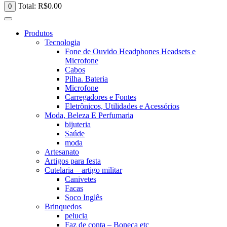
Total:
R$
0.00
0
Produtos
Tecnologia
Fone de Ouvido Headphones Headsets e
Microfone
Cabos
Pilha. Bateria
Microfone
Carregadores e Fontes
Eletrônicos, Utilidades e Acessórios
Moda, Beleza E Perfumaria
bijuteria
Saúde
moda
Artesanato
Artigos para festa
Cutelaria – artigo militar
Canivetes
Facas
Soco Inglês
Brinquedos
pelucia
Faz de conta – Boneca etc