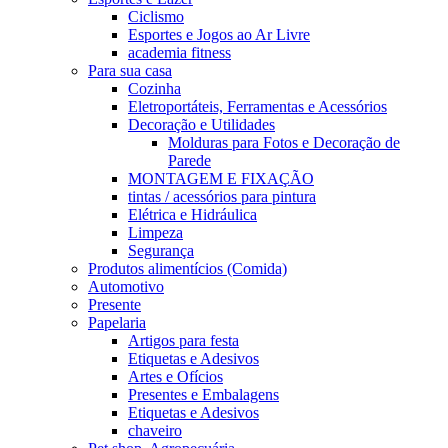
Ciclismo
Esportes e Jogos ao Ar Livre
academia fitness
Para sua casa
Cozinha
Eletroportáteis, Ferramentas e Acessórios
Decoração e Utilidades
Molduras para Fotos e Decoração de
Parede
MONTAGEM E FIXAÇÃO
tintas / acessórios para pintura
Elétrica e Hidráulica
Limpeza
Segurança
Produtos alimentícios (Comida)
Automotivo
Presente
Papelaria
Artigos para festa
Etiquetas e Adesivos
Artes e Ofícios
Presentes e Embalagens
Etiquetas e Adesivos
chaveiro