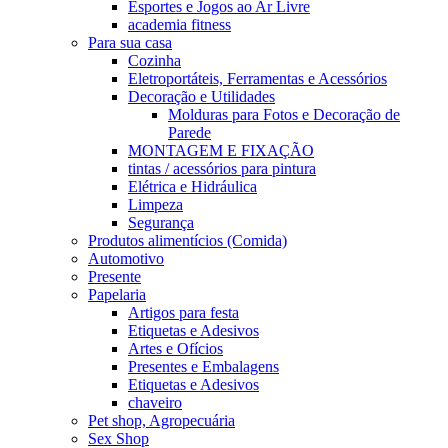
Esportes e Jogos ao Ar Livre
academia fitness
Para sua casa
Cozinha
Eletroportáteis, Ferramentas e Acessórios
Decoração e Utilidades
Molduras para Fotos e Decoração de
Parede
MONTAGEM E FIXAÇÃO
tintas / acessórios para pintura
Elétrica e Hidráulica
Limpeza
Segurança
Produtos alimentícios (Comida)
Automotivo
Presente
Papelaria
Artigos para festa
Etiquetas e Adesivos
Artes e Ofícios
Presentes e Embalagens
Etiquetas e Adesivos
chaveiro
Pet shop, Agropecuária
Sex Shop