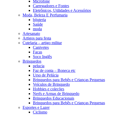
Microfone
Carregadores e Fontes
Eletrônicos, Utilidades e Acessórios
Moda, Beleza E Perfumaria
bijuteria
Saúde
moda
Artesanato
Artigos para festa
Cutelaria – artigo militar
Canivetes
Facas
Soco Inglês
Brinquedos
pelucia
Faz de conta – Boneca etc
Urso de Pelúcia
Brinquedos para Bebês e Crianças Pequenas
Veículos de Brinquedo
Hobbies e coleções
Nerfs e Armas de Brinquedo
Brinquedos Educacionais
Brinquedos para Bebês e Crianças Pequenas
Esportes e Lazer
Ciclismo