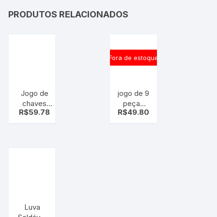
PRODUTOS RELACIONADOS
Fora de estoque
Jogo de
jogo de 9
chaves
peças
R$
59.78
R$
49.80
canhão 7
chave de
pçs – kit
fenda e
ferramenta
philips –
chave
kit chave
canhao
Luva