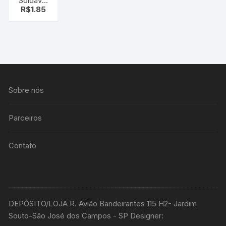
Soldável
R$
1.85
e
Roscável
3/4 1/2
Krona
Sobre nós
Parceiros
Contato
DEPÓSITO/LOJA R. Avião Bandeirantes 115 H2- Jardim
Souto-São José dos Campos - SP Designer: