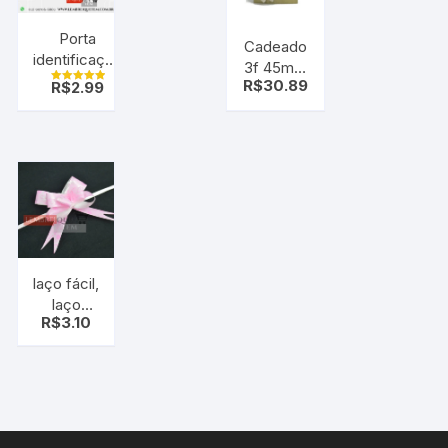
Porta
Cadeado
identificação
3f 45mm
de
R$
30.89
R$
2.99
grande
Avaliação
bagagem,
5.00
de 5
cartão etc.
laço fácil,
laço
R$
3.10
mágico,
rosa
coração
pt c/10
uni