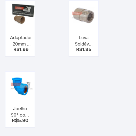
Adaptador
Luva
20mm x
Soldável
R$
1.99
R$
1.85
1/2″ – Cola
e
/ Rosca
Roscável
Externa –
3/4 1/2
Akros
Krona
Joelho
90° com
R$
5.90
Bucha
PVC 3/4
25mm