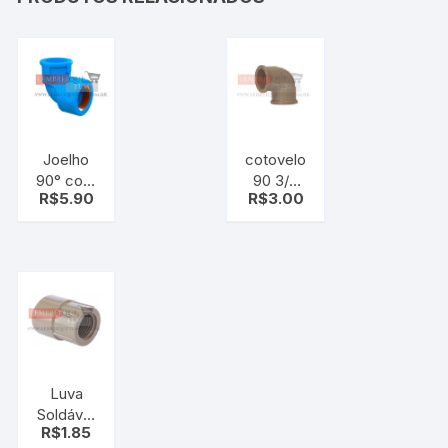
Joelho
cotovelo
90° com
90 3/4
R$
5.90
R$
3.00
Bucha
Marrom
PVC 3/4
Krona
25mm
Tigre
Azul –
cano
Luva
Soldável
R$
1.85
e