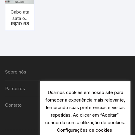
Cabo ata
sata ou
R$
10.98
s-ata P/
HD
unidade
de DvD
etc
Sobre nós
Parceiros
Usamos cookies em nosso site para
fornecer a experiência mais relevante,
Contato
lembrando suas preferências e visitas
repetidas. Ao clicar em “Aceitar”,
concorda com a utilização de cookies.
Configurações de cookies