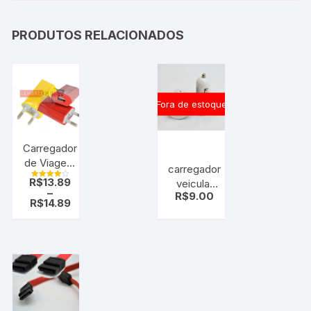
PRODUTOS RELACIONADOS
Fora de estoque
Carregador
de Viagem
carregador
USB , Para
R$
13.89
veicular
Avaliação
todos
–
4.00
R$
9.00
C/2 saida
de 5
R$
14.89
celulares
Tomada
Usb para
seu carro.