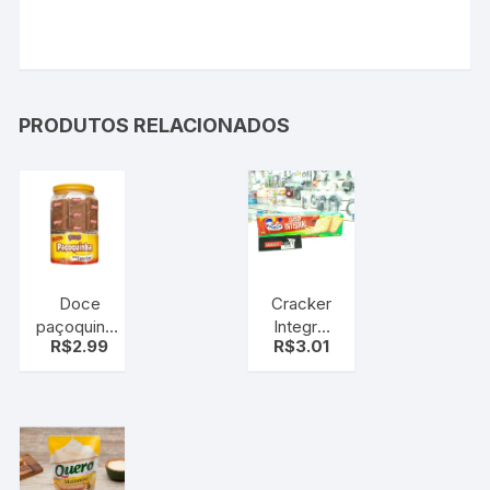
PRODUTOS RELACIONADOS
Doce
Cracker
paçoquinha
Integral
R$
2.99
R$
3.01
tipo
200 g
caseiro
amendupã
amendoim
65 g