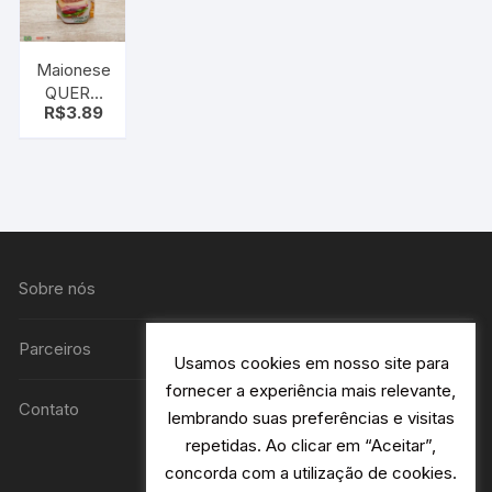
Maionese
QUERO
R$
3.89
Sachê
200g refil
Sobre nós
Parceiros
Usamos cookies em nosso site para
fornecer a experiência mais relevante,
Contato
lembrando suas preferências e visitas
repetidas. Ao clicar em “Aceitar”,
concorda com a utilização de cookies.