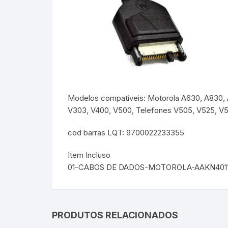
Modelos compatíveis: Motorola A630, A830, A8
V303, V400, V500, Telefones V505, V525, V5
cod barras LQT: 9700022233355
Item Incluso
01-CABOS DE DADOS-MOTOROLA-AAKN401
PRODUTOS RELACIONADOS