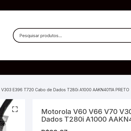
uvido Headphones
e Microfone
0 V303 E396 T720 Cabo de Dados T280i A1000 AAKN4011A PRETO
Motorola V60 V66 V70 V3
ia
Dados T280i A1000 AAKN