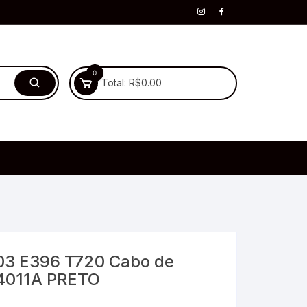
0
Total:
R$
0.00
03 E396 T720 Cabo de
4011A PRETO