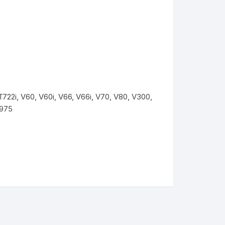
722i, V60, V60i, V66, V66i, V70, V80, V300,
C975