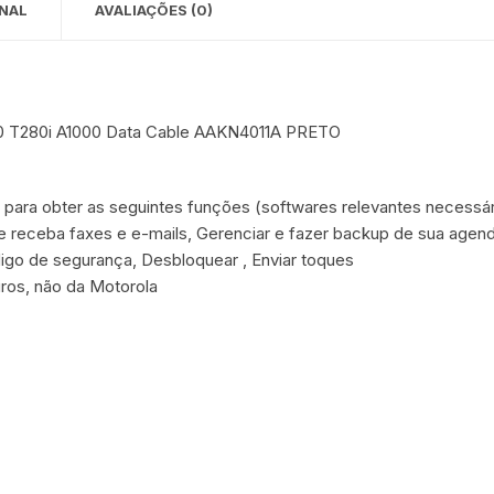
NAL
AVALIAÇÕES (0)
 para Bebês e
cios
Pequenas
 e Embalagens
0 T280i A1000 Data Cable AAKN4011A PRETO
e Adesivos
ara obter as seguintes funções (softwares relevantes necessár
e receba faxes e e-mails, Gerenciar e fazer backup de sua agenda
igo de segurança, Desbloquear , Enviar toques
ros, não da Motorola