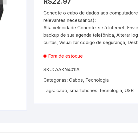
R$
22.97
Conecte o cabo de dados aos computadores 
es e Fontes
relevantes necessários):
Alta velocidade Conecte-se à Internet, Envie
, Utilidades e
s
backup de sua agenda telefônica, Alterar l
s
ta – Boneca etc
curtas, Visualizar código de segurança, Desb
lúcia
 Jogos ao Ar Livre
Fora de estoque
 para Bebês e
itness
áteis, Ferramentas e
SKU:
AAKN4011A
Pequenas
s
Categorias:
Cabos
,
Tecnologia
e Brinquedo
e Utilidades
Molduras para Fotos e
Tags:
cabo
,
smartphones
,
tecnologia
,
USB
Decoração de Parede
 coleções
 E FIXAÇÃO
mas de Brinquedo
essórios para pintura
a festa
 Educacionais
Hidráulica
e Adesivos