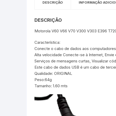
DESCRIÇÃO
INFORMAÇÃO ADICIO
Sex Shop
Brinquedos
Limpeza
Artes e Ofí
Crianças 
Remédio
Segurança
Presentes
DESCRIÇÃO
Motorola V60 V66 V70 V300 V303 E396 T72
SJC
Etiquetas 
Característica:
chaveiro
Conecte o cabo de dados aos computadores p
Alta velocidade Conecte-se à Internet, Envie 
Serviços de mensagens curtas, Visualizar cód
Este cabo de dados USB é um cabo de tercei
Qualidade: ORIGINAL
Peso:64g
Tamanho: 1.60 mts