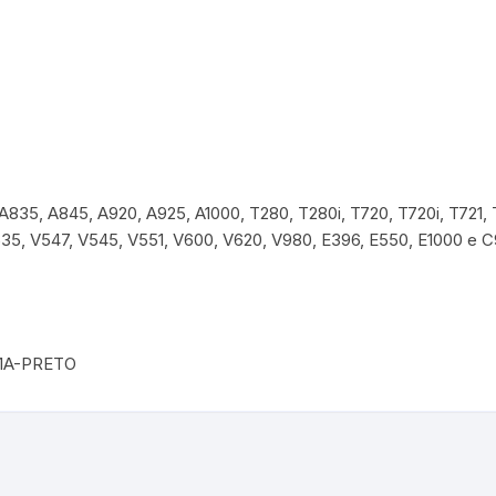
35, A845, A920, A925, A1000, T280, T280i, T720, T720i, T721, T
35, V547, V545, V551, V600, V620, V980, E396, E550, E1000 e 
1A-PRETO