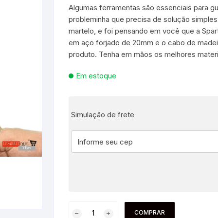
Algumas ferramentas são essenciais para g
probleminha que precisa de solução simples
es e Fontes
martelo, e foi pensando em você que a Spar
em aço forjado de 20mm e o cabo de madei
, Utilidades e
produto. Tenha em mãos os melhores materi
s
s
ta – Boneca etc
Em estoque
lúcia
 Jogos ao Ar Livre
 para Bebês e
itness
áteis, Ferramentas e
Simulação de frete
Pequenas
s
e Brinquedo
e Utilidades
Molduras para Fotos e
Decoração de Parede
 coleções
 E FIXAÇÃO
mas de Brinquedo
essórios para pintura
a festa
 Educacionais
Hidráulica
e Adesivos
COMPRAR