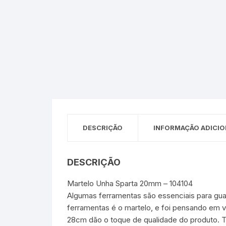
Sex Shop
Brinquedos
Limpeza
Artes e Ofí
Crianças 
Remédio
Segurança
Presentes
SJC
Etiquetas 
chaveiro
DESCRIÇÃO
INFORMAÇÃO ADICIO
DESCRIÇÃO
Martelo Unha Sparta 20mm – 104104
Algumas ferramentas são essenciais para gu
ferramentas é o martelo, e foi pensando em 
28cm dão o toque de qualidade do produto. 