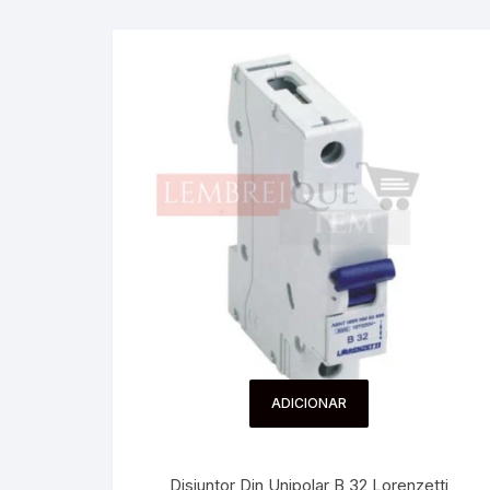
ADICIONAR
Disjuntor Din Unipolar B 32 Lorenzetti