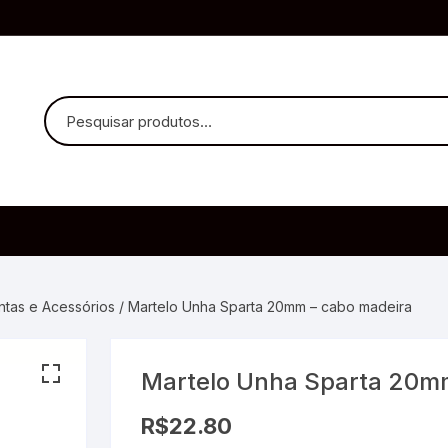
uvido Headphones
e Microfone
entas e Acessórios
/ Martelo Unha Sparta 20mm – cabo madeira
Martelo Unha Sparta 20m
ia
R$
22.80