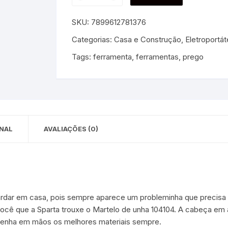
 para Bebês e
cios
SKU:
7899612781376
Pequenas
 e Embalagens
Categorias:
Casa e Construção
,
Eletroportá
Tags:
ferramenta
,
ferramentas
,
prego
e Adesivos
NAL
AVALIAÇÕES (0)
ardar em casa, pois sempre aparece um probleminha que precisa 
você que a Sparta trouxe o Martelo de unha 104104. A cabeça e
Tenha em mãos os melhores materiais sempre.