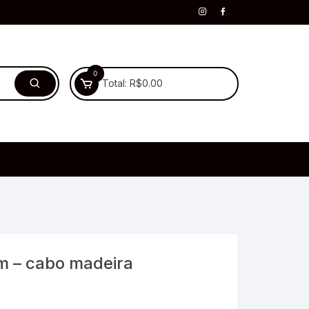
0
Total:
R$
0.00
m – cabo madeira