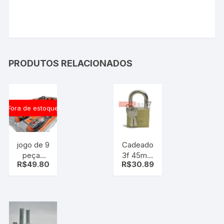
PRODUTOS RELACIONADOS
Fora de estoque
jogo de 9
Cadeado
peças
3f 45mm
R$
49.80
R$
30.89
chave de
grande
fenda e
philips –
kit chave