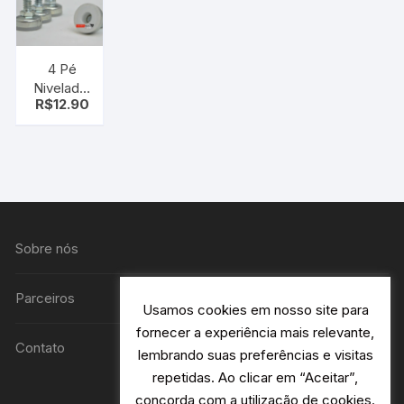
4 Pé
Nivelador
R$
12.90
Regulável
P/móveis
(universal)
Sobre nós
Parceiros
Usamos cookies em nosso site para
fornecer a experiência mais relevante,
Contato
lembrando suas preferências e visitas
repetidas. Ao clicar em “Aceitar”,
concorda com a utilização de cookies.