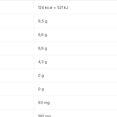
124 kcal = 521 kJ
9,5 g
6,6 g
6,6 g
4,3 g
0 g
0 g
93 mg
190 mg