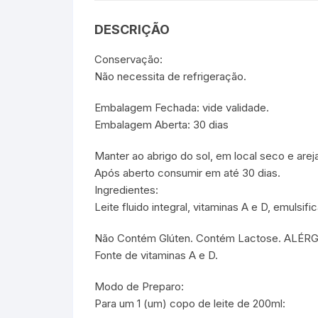
Sex Shop
Brinquedos
Limpeza
Artes e Ofí
DESCRIÇÃO
Crianças 
Remédio
Segurança
Presentes
Conservação:
Não necessita de refrigeração.
SJC
Etiquetas 
Embalagem Fechada: vide validade.
chaveiro
Embalagem Aberta: 30 dias
Manter ao abrigo do sol, em local seco e arej
Após aberto consumir em até 30 dias.
Ingredientes:
Leite fluido integral, vitaminas A e D, emulsific
Não Contém Glúten. Contém Lactose. ALÉRGIC
Fonte de vitaminas A e D.
Modo de Preparo:
Para um 1 (um) copo de leite de 200ml: