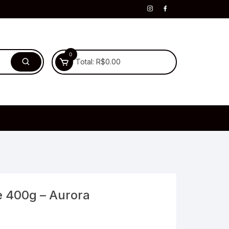
0
Total:
R$
0.00
e 400g – Aurora