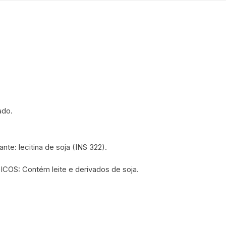
 para Bebês e
cios
Pequenas
 e Embalagens
e Adesivos
ado.
ante: lecitina de soja (INS 322).
OS: Contém leite e derivados de soja.