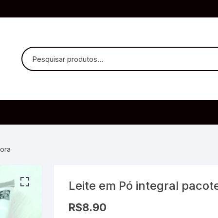
uvido Headphones
e Microfone
rora
Leite em Pó integral pacot
ia
R$
8.90