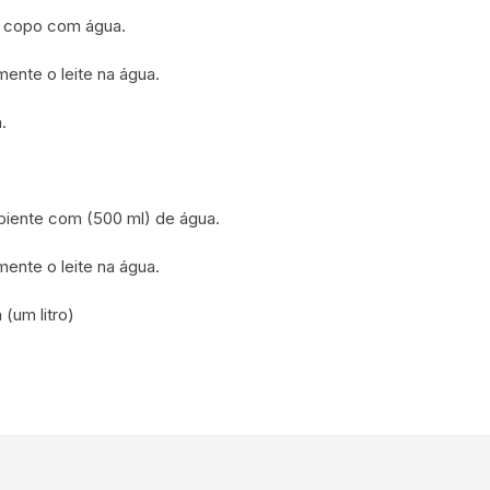
o copo com água.
ente o leite na água.
.
ipiente com (500 ml) de água.
ente o leite na água.
(um litro)