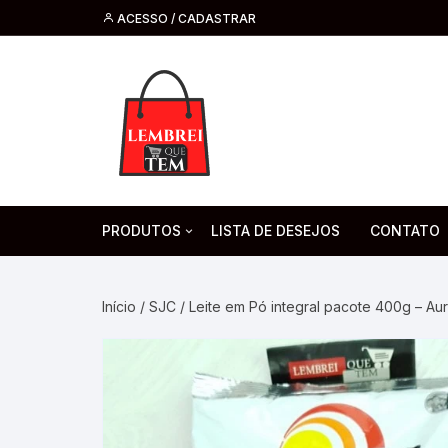
ACESSO / CADASTRAR
PRODUTOS
LISTA DE DESEJOS
CONTATO
Tecnologia
Fone de O
Headsets 
Início
/
SJC
/ Leite em Pó integral pacote 400g – Au
Moda, Beleza E Perfumaria
bijuteria
Cabos
Artesanato
Saúde
Pilha. Bater
Artigos para festa
moda
Microfone