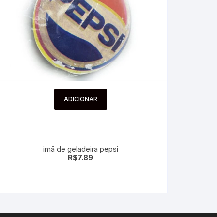
ADICIONAR
imã de geladeira pepsi
R$
7.89