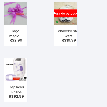
Fora de estoque
laço
chaveiro star
mágico,
wars
R$
2.99
R$
19.99
laço fácil,
stormtrooper
pink rosa
pt c/10
uni
Depilador
Philips
R$
92.89
Satinelle
HP6421/31