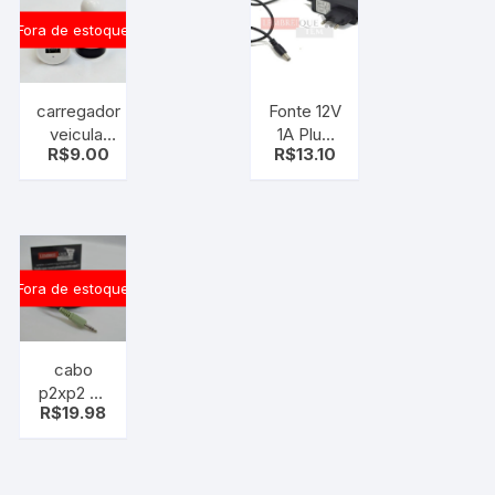
Fora de estoque
carregador
Fonte 12V
veicular
1A Plug
R$
9.00
R$
13.10
C/2 saida
P4
Tomada
Usb para
seu carro.
Fora de estoque
cabo
p2xp2 C/
R$
19.98
anti-
ruido
1,50m