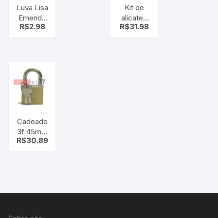
Luva Lisa
Kit de
Emenda
alicates
R$
2.98
R$
31.98
cano 3/4
3pçs –
Alicate
Universal,
Bico e
Corte
Cadeado
3f 45mm
R$
30.89
grande