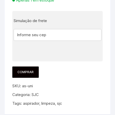
Apenas 1 em estoque
Simulação de frete
COMPRAR
SKU:
as-uni
Categoria:
SJC
Tags:
aspirador
,
limpeza
,
sjc