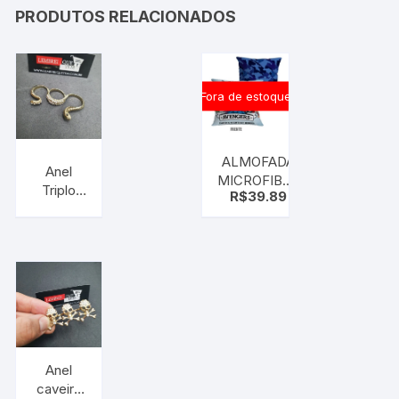
PRODUTOS RELACIONADOS
Fora de estoque
ALMOFADA
Anel
MICROFIBRA
Triplo
R$
39.89
MARVEL
Cobra
VINGADORES
Dourado
40X 40CM
–
tamanho
diversos
Anel
caveira