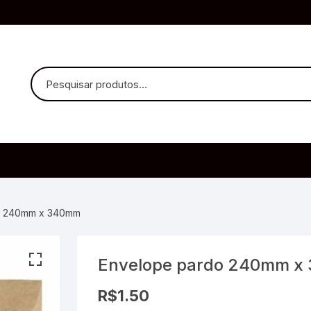
uvido Headphones
e Microfone
o 240mm x 340mm
Envelope pardo 240mm x
ia
R$
1.50