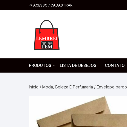
ACESSO / CADASTRAR
PRODUTOS
LISTA DE DESEJOS
CONTATO
Tecnologia
Fone de O
Headsets 
Início
/
Moda, Beleza E Perfumaria
/ Envelope pard
Moda, Beleza E Perfumaria
bijuteria
Cabos
Artesanato
Saúde
Pilha. Bater
Artigos para festa
moda
Microfone