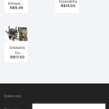
fazendinha
brinquedo
R$
14.50
R$
9.49
para seu
cão
Porco (C/
som)
Soldados
Do
R$
17.50
Exército
kit
soldados
com
acessórios
com 65
unidades
Sobre nós