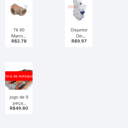
Tê 90
Disjuntor
Marrom
Din
R$
2.78
R$
9.97
PVC
Unipolar B
25mm ou
32
3/4 – T
Lorenzetti
cano
Fora de estoque
jogo de 9
peças
R$
49.80
chave de
fenda e
philips –
kit chave