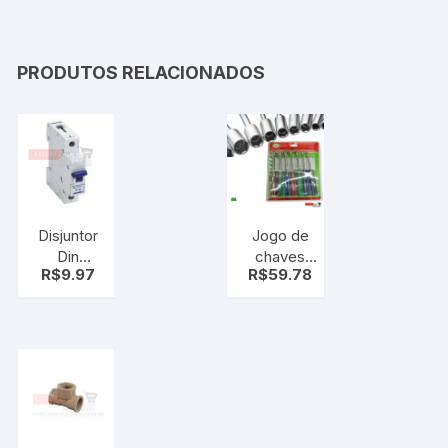
– ROSA
PRODUTOS RELACIONADOS
Disjuntor
Jogo de
Din
chaves
R$
9.97
R$
59.78
Unipolar B
canhão 7
32
pçs – kit
Lorenzetti
ferramenta
chave
canhao