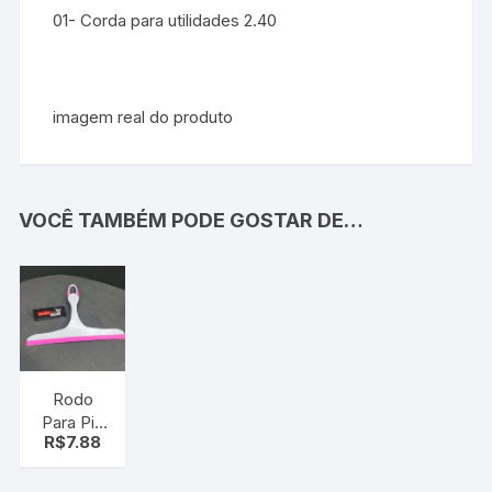
01- Corda para utilidades 2.40
imagem real do produto
VOCÊ TAMBÉM PODE GOSTAR DE…
Rodo
Para Pia
R$
7.88
25 Cm
Cozinha
– limpeza