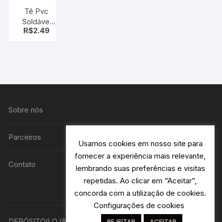
Tê Pvc
Soldável
R$
2.49
com Rosca
25mmx3/4″
Marrom
Krona
Sobre nós
Parceiros
Usamos cookies em nosso site para
fornecer a experiência mais relevante,
Contato
lembrando suas preferências e visitas
repetidas. Ao clicar em “Aceitar”,
concorda com a utilização de cookies.
Configurações de cookies
DEPÓSITO/LOJA R. Avião Bandeirantes 115 H2- Jardim
REJEITAR
ACEITAR