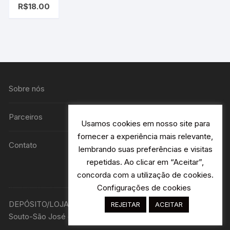
R$
18.00
Corrente
Chave do
Logotipo
de Star
Wars
Sobre nós
Parceiros
Usamos cookies em nosso site para
fornecer a experiência mais relevante,
Contato
lembrando suas preferências e visitas
repetidas. Ao clicar em “Aceitar”,
concorda com a utilização de cookies.
Configurações de cookies
DEPÓSITO/LOJA R. Avião Bandeirantes 115 H2- Jardim
REJEITAR
ACEITAR
Souto-São José dos Campos - SP Designer: