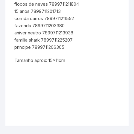
flocos de neves 7899711211804
15 anos 7899711201713
corrida carros 7899711211552
fazenda 7899711203380
aniver neutro 7899711213938
familia shark 7899711225207
principe 7899711206305
Tamanho aprox: 15x11cm