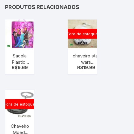
PRODUTOS RELACIONADOS
Fora de estoque
Sacola
chaveiro star
Plástica
wars
R$
9.69
R$
19.99
Frozen
stormtrooper
grande
Fora de estoque
Chaveiro
Moeda