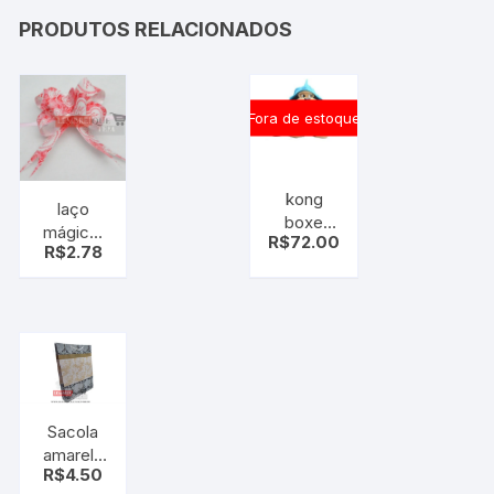
PRODUTOS RELACIONADOS
Fora de estoque
kong
laço
boxe
mágico,
R$
72.00
urso de
R$
2.78
laço fácil,
pelúcia
vermelho
e branco
coração
pt c/10
uni
Sacola
amarelo
R$
4.50
24cm x